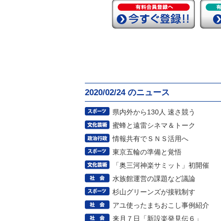
2020/02/24 のニュース
県内外から130人 速さ競う
蜜蜂と遠雷シネマ＆トーク
情報共有でＳＮＳ活用へ
東京五輪の準備と覚悟
「奥三河神楽サミット」初開催
水族館運営の課題など議論
杉山グリーンズが接戦制す
アユ使ったまちおこし事例紹介
来月７日「新設楽発見伝６」