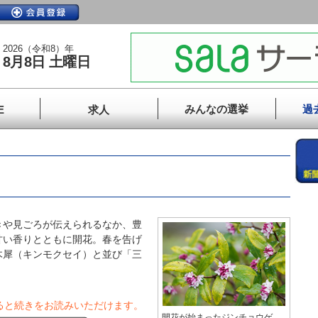
2026（令和8）年
8月8日 土曜日
みんなの選挙
過
E
求人
や見ごろが伝えられるなか、豊
甘い香りとともに開花。春を告げ
木犀（キンモクセイ）と並び「三
ると続きをお読みいただけます。
開花が始まったジンチョウゲ