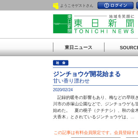
ようこそゲストさん
東日ニュース
SOURC
ジンチョウゲ開花始まる
甘い香り漂わせ
2020/02/24
記録的暖冬の影響もあり、梅などの早咲き
川市の赤塚山公園などで、ジンチョウゲも
始めた。 夏の梔子（クチナシ）、秋の金
大香木」とされているジンチョウゲは、...
この記事は有料会員限定です。
会員登録す