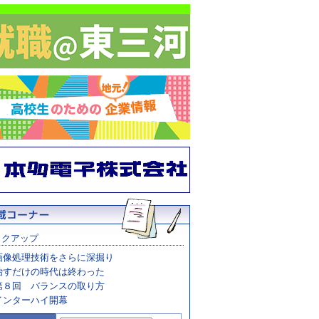
ックアップ
画像処理技術をさらに深掘り
治すだけの時代は終わった
第８回 バランスの取り方
インターハイ開幕