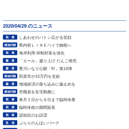
2020/04/29 のニュース
しあわせのバトン広がる笑顔
県内初ＬＩＮＥペイで納税へ
海岸利用 抑制対策を強化
「エール」盛り上げ だんご発売
豊川いなり心願「叶」第18弾
田原市が15万円を支給
地域経済の落ち込みに歯止めを
市職員を在宅勤務に
来月２日から６日まで臨時休業
臨時休校の期間延長
認知症のお話③
ぶらりのんほいパーク