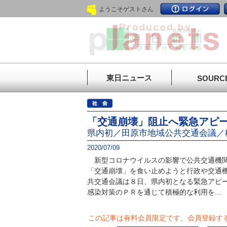
ようこそゲストさん
東日ニュース
SOURC
「交通崩壊」阻止へ緊急アピ
県内初／田原市地域公共交通会議／
2020/07/09
新型コロナウイルスの影響で公共交通機関
「交通崩壊」を食い止めようと行政や交通
共交通会議は８日、県内初となる緊急アピ
感染対策のＰＲを通じて積極的な利用を...
この記事は有料会員限定です。
会員登録す