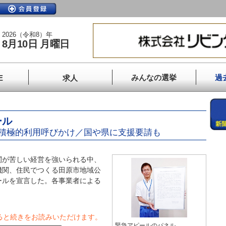
2026（令和8）年
8月10日 月曜日
みんなの選挙
過
E
求人
ール
積極的利用呼びかけ／国や県に支援要請も
が苦しい経営を強いられる中、
機関、住民でつくる田原市地域公
ールを宣言した。各事業者による
ると続きをお読みいただけます。
緊急アピールのパネル