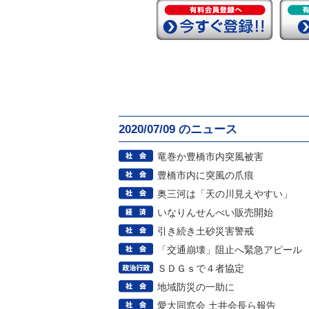
2020/07/09 のニュース
竜巻か豊橋市内突風被害
豊橋市内に突風の爪痕
奥三河は「天の川見えやすい」
いなりんせんべい販売開始
引き続き土砂災害警戒
「交通崩壊」阻止へ緊急アピール
ＳＤＧｓで４者協定
地域防災の一助に
愛大同窓会 土井会長ら報告