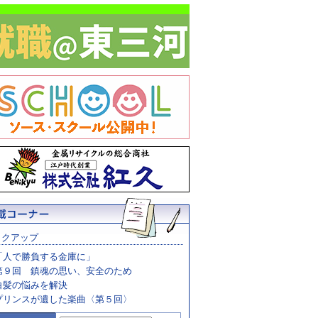
ックアップ
「人で勝負する金庫に」
第９回 鎮魂の思い、安全のため
白髪の悩みを解決
プリンスが遺した楽曲〈第５回〉