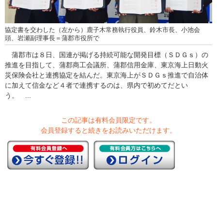
協定書を交わした（左から）鹿子木常務執行役員、鈴木市長、小池会
頭、岩瀬副理事長＝蒲郡市役所で
蒲郡市は８日、国連が掲げる持続可能な開発目標（ＳＤＧｓ）の
推進を目指して、蒲郡商工会議所、蒲郡信用金庫、東京海上日動火
災保険会社と連携協定を結んだ。東京海上がＳＤＧｓ推進で自治体
に加えて信金など４者で連携するのは、県内で初めてだとい
う。 ...
この記事は有料会員限定です。
会員登録すると続きをお読みいただけます。