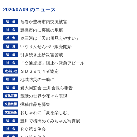
2020/07/09 のニュース
竜巻か豊橋市内突風被害
豊橋市内に突風の爪痕
奥三河は「天の川見えやすい」
いなりんせんべい販売開始
引き続き土砂災害警戒
「交通崩壊」阻止へ緊急アピール
ＳＤＧｓで４者協定
地域防災の一助に
愛大同窓会 土井会長ら報告
童話の世界や花々を表現
投稿作品を募集
おしゃれに「夏を楽しむ」
豊川で横田めぐみちゃん写真展
ＲＣ第１例会