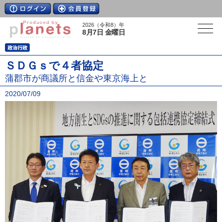
2026（令和8）年
8月7日 金曜日
ＳＤＧｓで４者協定
蒲郡市が商議所と信金や東京海上と
2020/07/09