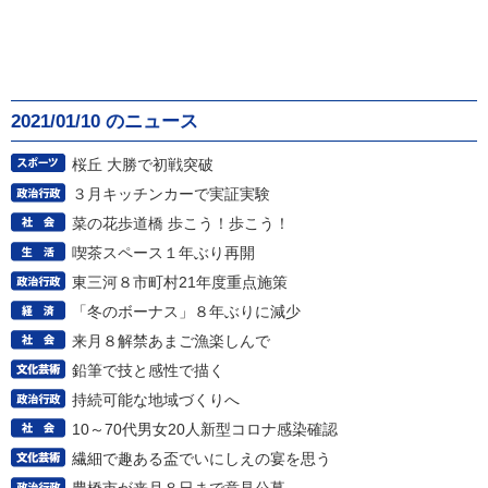
2021/01/10 のニュース
桜丘 大勝で初戦突破
３月キッチンカーで実証実験
菜の花歩道橋 歩こう！歩こう！
喫茶スペース１年ぶり再開
東三河８市町村21年度重点施策
「冬のボーナス」８年ぶりに減少
来月８解禁あまご漁楽しんで
鉛筆で技と感性で描く
持続可能な地域づくりへ
10～70代男女20人新型コロナ感染確認
繊細で趣ある盃でいにしえの宴を思う