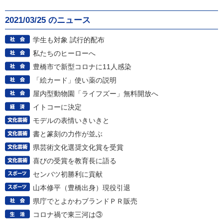
2021/03/25 のニュース
学生も対象 試行的配布
私たちのヒーローへ
豊橋市で新型コロナに11人感染
「絵カード」使い薬の説明
屋内型動物園「ライフズー」無料開放へ
イトコーに決定
モデルの表情いきいきと
書と篆刻の力作が並ぶ
県芸術文化選奨文化賞を受賞
喜びの受賞を教育長に語る
センバツ初勝利に貢献
山本修平（豊橋出身）現役引退
県庁でとよかわブランドＰＲ販売
コロナ禍で東三河は③