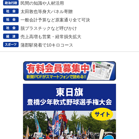
民間の知識や人材活用
太田敦也等身大パネル寄贈
一般会計予算など原案通り全て可決
脱プラスチックなど呼びかけ
売上高増も営業・経常損失拡大
蒲郡駅発着で10キロコース