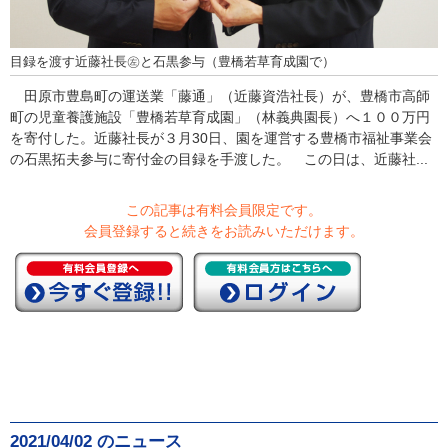
目録を渡す近藤社長㊧と石黒参与（豊橋若草育成園で）
田原市豊島町の運送業「藤通」（近藤資浩社長）が、豊橋市高師
町の児童養護施設「豊橋若草育成園」（林義典園長）へ１００万円
を寄付した。近藤社長が３月30日、園を運営する豊橋市福祉事業会
の石黒拓夫参与に寄付金の目録を手渡した。 この日は、近藤社...
この記事は有料会員限定です。
会員登録すると続きをお読みいただけます。
2021/04/02 のニュース