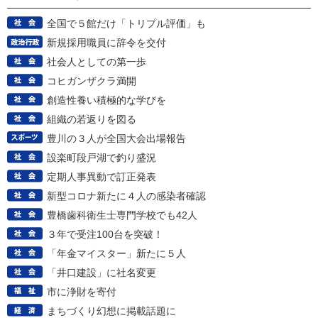
全国で５館だけ「トリプル評価」も
新規採用職員に辞令を交付
社会人としての第一歩
コヒガンザクラ満開
創造性養い積極的な学びを
組織の若返りを図る
豊川の３人が全国大会出場報告
設楽町段戸湖で釣り盛況
定期人事異動で訂正発表
新型コロナ新たに４人の感染者確認
豊橋歯科衛生士専門学校でも42人
３年で受注100台を突破！
「年金マイスター」新たに５人
「井口建設」に社名変更
市に浄財を寄付
まちづくり幻想に掲載話題に