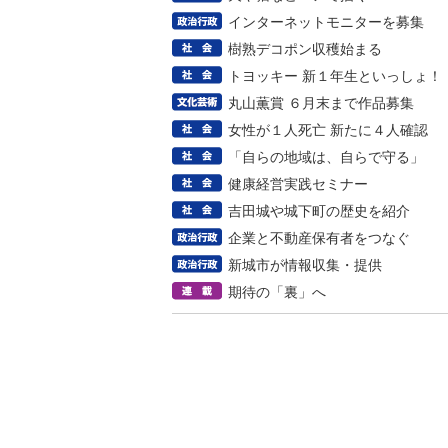
インターネットモニターを募集
樹熟デコポン収穫始まる
トヨッキー 新１年生といっしょ！
丸山薫賞 ６月末まで作品募集
女性が１人死亡 新たに４人確認
「自らの地域は、自らで守る」
健康経営実践セミナー
吉田城や城下町の歴史を紹介
企業と不動産保有者をつなぐ
新城市が情報収集・提供
期待の「裏」へ