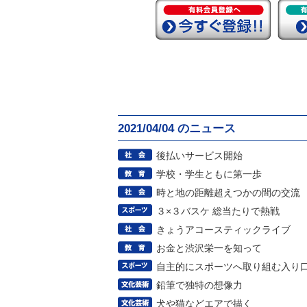
2021/04/04 のニュース
後払いサービス開始
学校・学生ともに第一歩
時と地の距離超えつかの間の交流
３×３バスケ 総当たりで熱戦
きょうアコースティックライブ
お金と渋沢栄一を知って
自主的にスポーツへ取り組む入り
鉛筆で独特の想像力
犬や猫などエアで描く