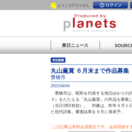
ようこそゲストさん
東日ニュース
SOURC
丸山薫賞 ６月末まで作品募集
豊橋市
2021/04/04
豊橋市は、昭和を代表する地元ゆかりの詩
４）をたたえる「丸山薫賞」の作品を募集し
（当日消印有効）。 対象は、昨年４月１日
た現代詩集。審査結果を９月に発表予...
この記事は有料会員限定です。
会員登録す