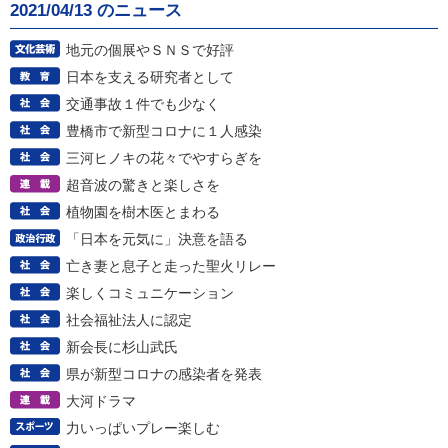
2021/04/13 のニュース
地元の個展やＳＮＳで好評
日本を支える研究者として
交通事故１件でも少なく
豊橋市で新型コロナに１人感染
三河ヒノキの花々でやすらぎを
超音波の驚きと楽しさを
植物園を樹木医とまわる
「日本を元気に」決意を語る
亡き妻と息子と走った聖火リレー
楽しくコミュニケーション
社会福祉法人に認定
新会長に杉山武氏
県が新型コロナの感染者を発表
大河ドラマ
力いっぱいプレー楽しむ