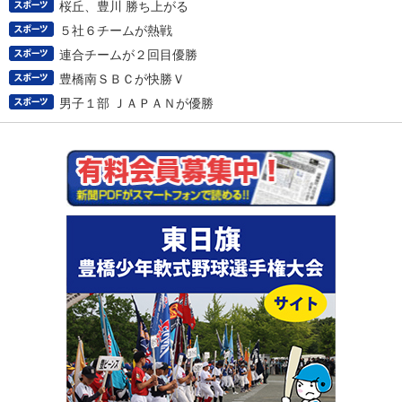
桜丘、豊川 勝ち上がる
５社６チームが熱戦
連合チームが２回目優勝
豊橋南ＳＢＣが快勝Ｖ
男子１部 ＪＡＰＡＮが優勝