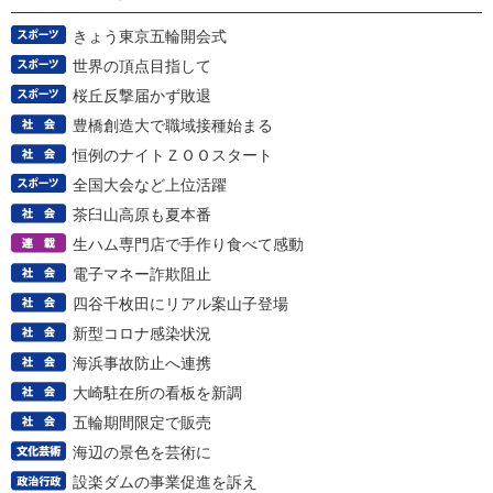
きょう東京五輪開会式
世界の頂点目指して
桜丘反撃届かず敗退
豊橋創造大で職域接種始まる
恒例のナイトＺＯＯスタート
全国大会など上位活躍
茶臼山高原も夏本番
生ハム専門店で手作り食べて感動
電子マネー詐欺阻止
四谷千枚田にリアル案山子登場
新型コロナ感染状況
海浜事故防止へ連携
大崎駐在所の看板を新調
五輪期間限定で販売
海辺の景色を芸術に
設楽ダムの事業促進を訴え