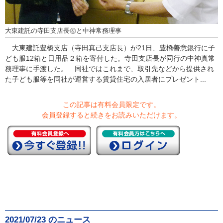
大東建託の寺田支店長㊧と中神常務理事
大東建託豊橋支店（寺田真己支店長）が21日、豊橋善意銀行に子
ども服12箱と日用品２箱を寄付した。寺田支店長が同行の中神真常
務理事に手渡した。 同社ではこれまで、取引先などから提供され
た子ども服等を同社が運営する賃貸住宅の入居者にプレゼント...
この記事は有料会員限定です。
会員登録すると続きをお読みいただけます。
2021/07/23 のニュース