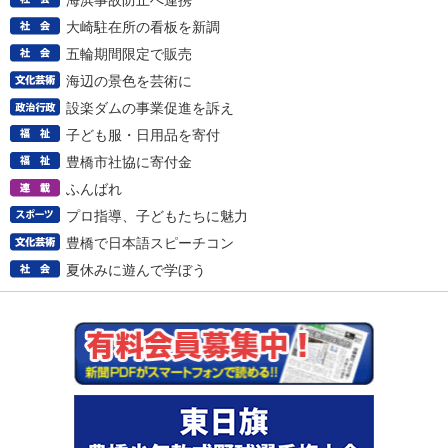
海浜事故防止へ連携
大崎駐在所の看板を新調
五輪期間限定で販売
海辺の景色を芸術に
設楽ダムの事業促進を訴え
子ども服・日用品を寄付
豊橋市社協に寄付金
ふんばれ
プロ指導、子どもたちに魅力
豊橋で日本語スピーチコン
夏休みに遊んで学ぼう