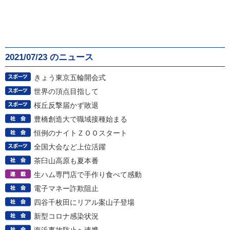
2021/07/23 のニュース
きょう東京五輪開会式
世界の頂点目指して
桜丘反撃届かず敗退
豊橋創造大で職域接種始まる
恒例のナイトＺＯＯスタート
全国大会など上位活躍
茶臼山高原も夏本番
生ハム専門店で手作り食べて感動
電子マネー詐欺阻止
四谷千枚田にリアル案山子登場
新型コロナ感染状況