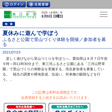
2026（令和8）年
8月9日 日曜日
夏休みに遊んで学ぼう
ふるさと公園で里山づくり体験を開催／参加者を募
る
2021/07/23
楽しく遊びながら里山づくりを学ぼう―。愛知県は８月７日午前
９時～同11時30分まで、東三河ふるさと公園にある「三河山野草
園」で里山づくりの体験会を実施する。現在参加者を募集してい
る。 植生の調査や裸地形成、虫追い、外来種の駆除などを行
う。...
この記事は有料会員限定です。
会員登録すると続きをお読みいただけます。