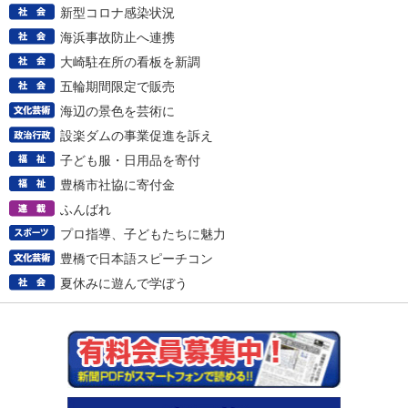
新型コロナ感染状況
海浜事故防止へ連携
大崎駐在所の看板を新調
五輪期間限定で販売
海辺の景色を芸術に
設楽ダムの事業促進を訴え
子ども服・日用品を寄付
豊橋市社協に寄付金
ふんばれ
プロ指導、子どもたちに魅力
豊橋で日本語スピーチコン
夏休みに遊んで学ぼう