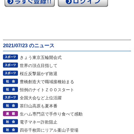
2021/07/23 のニュース
きょう東京五輪開会式
世界の頂点目指して
桜丘反撃届かず敗退
豊橋創造大で職域接種始まる
恒例のナイトＺＯＯスタート
全国大会など上位活躍
茶臼山高原も夏本番
生ハム専門店で手作り食べて感動
電子マネー詐欺阻止
四谷千枚田にリアル案山子登場