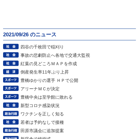
2021/09/26 のニュース
四谷の千枚田で稲刈り
事故の悲劇防止へ各地で交通大監視
紅葉の見どころＭＡＰを作成
倒産発生率11年ぶり上昇
豊橋ゆかりの選手 ＨＰで公開
アリーナＭＣが決定
豊橋中央は至学館に敗れる
新型コロナ感染状況
ワクチンを正しく知る
若者は予約なしで接種
田原市議会に追加提案