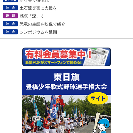
新庁舎で植樹式
土石流災害に支援を
感慨「深」く
恐竜の生態を映像で紹介
シンポジウムを延期