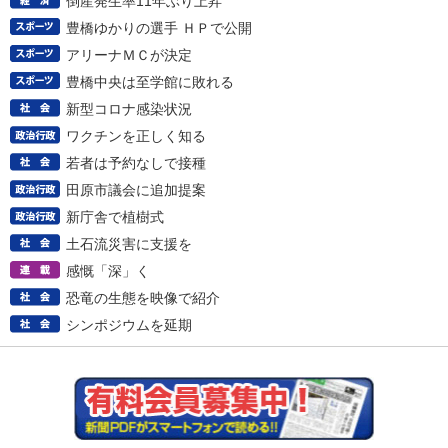
倒産発生率11年ぶり上昇
豊橋ゆかりの選手 ＨＰで公開
アリーナＭＣが決定
豊橋中央は至学館に敗れる
新型コロナ感染状況
ワクチンを正しく知る
若者は予約なしで接種
田原市議会に追加提案
新庁舎で植樹式
土石流災害に支援を
感慨「深」く
恐竜の生態を映像で紹介
シンポジウムを延期