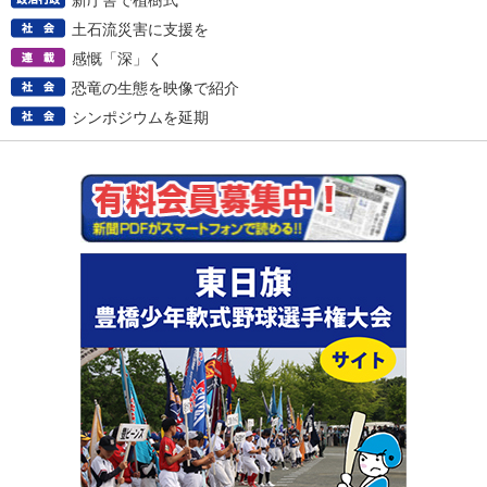
新庁舎で植樹式
土石流災害に支援を
感慨「深」く
恐竜の生態を映像で紹介
シンポジウムを延期