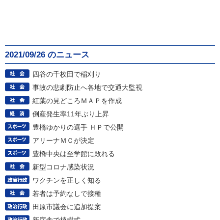
2021/09/26 のニュース
四谷の千枚田で稲刈り
事故の悲劇防止へ各地で交通大監視
紅葉の見どころＭＡＰを作成
倒産発生率11年ぶり上昇
豊橋ゆかりの選手 ＨＰで公開
アリーナＭＣが決定
豊橋中央は至学館に敗れる
新型コロナ感染状況
ワクチンを正しく知る
若者は予約なしで接種
田原市議会に追加提案