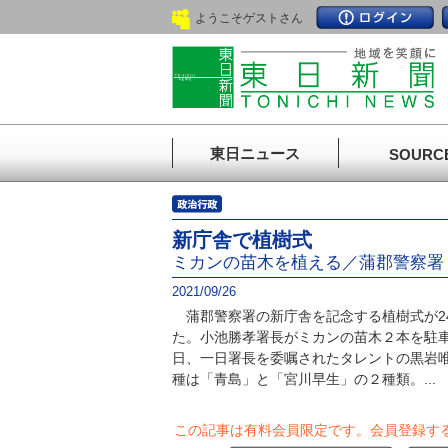
ようこそゲストさん
東日ニュース
SOURC
新庁舎で植樹式
ミカンの苗木を植える／蒲郡警察署
2021/09/26
蒲郡警察署の新庁舎を記念する植樹式が2
た。小池勝孝署長がミカンの苗木２本を駐
日、一日署長を委嘱されたタレントの黒岩
種は「青島」と「宮川早生」の２種類。...
この記事は有料会員限定です。
会員登録す