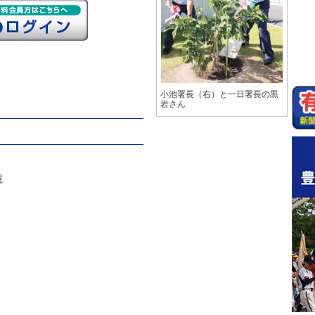
小池署長（右）と一日署長の黒
岩さん
視