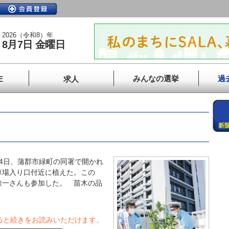
2026（令和8）年
8月7日 金曜日
みんなの選挙
過
E
求人
4日、蒲郡市緑町の同署で開かれ
車場入り口付近に植えた。この
唯一さんも参加した。 苗木の品
ると続きをお読みいただけます。