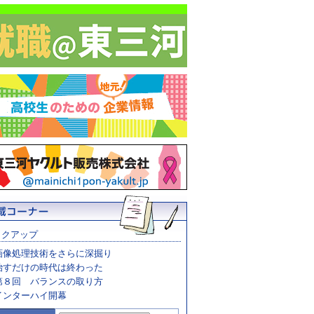
ックアップ
画像処理技術をさらに深掘り
治すだけの時代は終わった
第８回 バランスの取り方
インターハイ開幕