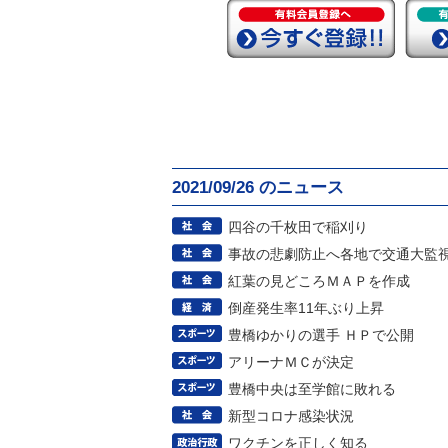
2021/09/26 のニュース
四谷の千枚田で稲刈り
事故の悲劇防止へ各地で交通大監
紅葉の見どころＭＡＰを作成
倒産発生率11年ぶり上昇
豊橋ゆかりの選手 ＨＰで公開
アリーナＭＣが決定
豊橋中央は至学館に敗れる
新型コロナ感染状況
ワクチンを正しく知る