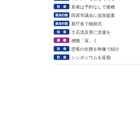
若者は予約なしで接種
田原市議会に追加提案
新庁舎で植樹式
土石流災害に支援を
感慨「深」く
恐竜の生態を映像で紹介
シンポジウムを延期