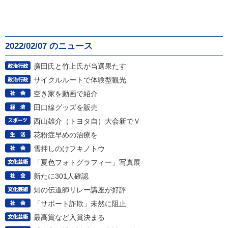
2022/02/07 のニュース
廣田氏と竹上氏が当選果たす
サイクルルートで体験型観光
空き家を動画で紹介
田口線グッズを販売
西山雄介（トヨタ自）大会新でＶ
花粉症早めの治療を
雪押しのけフキノトウ
「夏色フォトグラフィー」写真展
新たに301人確認
知の伝道師リレー講座が好評
「サポート詐欺」未然に阻止
最高賞など入賞決まる