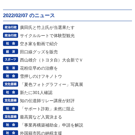
2022/02/07 のニュース
廣田氏と竹上氏が当選果たす
サイクルルートで体験型観光
空き家を動画で紹介
田口線グッズを販売
西山雄介（トヨタ自）大会新でＶ
花粉症早めの治療を
雪押しのけフキノトウ
「夏色フォトグラフィー」写真展
新たに301人確認
知の伝道師リレー講座が好評
「サポート詐欺」未然に阻止
最高賞など入賞決まる
「事業再構築補助金」申請を解説
外国籍市民の納税支援