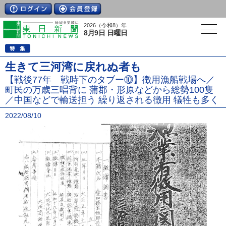
2026（令和8）年
8月9日 日曜日
生きて三河湾に戻れぬ者も
【戦後77年 戦時下のタブー⑩】徴用漁船戦場へ／
町民の万歳三唱背に 蒲郡・形原などから総勢100隻
／中国などで輸送担う 繰り返される徴用 犠牲も多く
2022/08/10