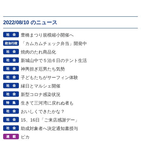
2022/08/10 のニュース
豊橋まつり規模縮小開催へ
「カムカムチェック弁当」開発中
焼肉のたれ商品化
新城山中で５泊６日のテント生活
神輿担ぎ厄男たち気勢
子どもたちがサーフィン体験
縁日とマルシェ開催
新型コロナ感染状況
生きて三河湾に戻れぬ者も
おいしくできたかな？
15、16日「ご来店感謝デー」
助成対象者へ決定通知書授与
ピカ