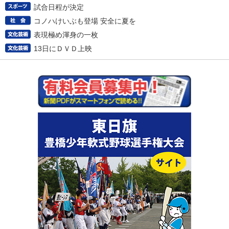
試合日程が決定
コノハけいぶも登場 安全に夏を
表現極め渾身の一枚
13日にＤＶＤ上映