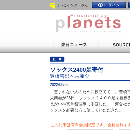
ようこそゲストさん
東日ニュース
SOURC
ソックス2400足寄付
豊橋善銀へ栄商会
2022/08/25
恵まれない人のために役立てて―。豊橋市
栄商会が23日、ソックス２４００足を豊橋
長が中神真常務理事に手渡した。 河合社
ックスを必要な方に使っていただきた...
この記事は有料会員限定です。
会員登録す