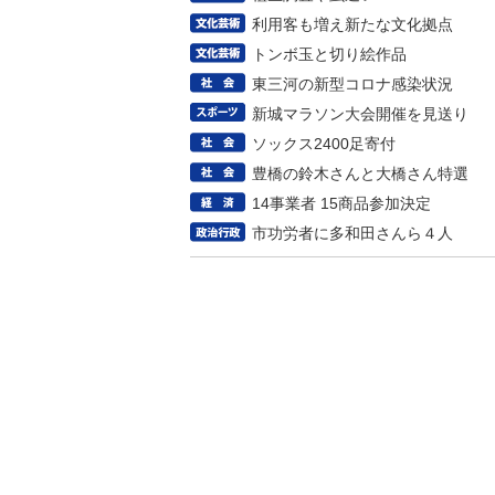
利用客も増え新たな文化拠点
トンボ玉と切り絵作品
東三河の新型コロナ感染状況
新城マラソン大会開催を見送り
ソックス2400足寄付
豊橋の鈴木さんと大橋さん特選
14事業者 15商品参加決定
市功労者に多和田さんら４人