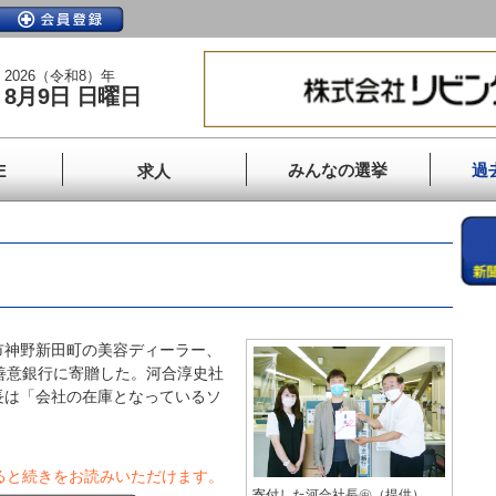
2026（令和8）年
8月9日 日曜日
みんなの選挙
過
E
求人
神野新田町の美容ディーラー、
善意銀行に寄贈した。河合淳史社
長は「会社の在庫となっているソ
ると続きをお読みいただけます。
寄付した河合社長㊥（提供）