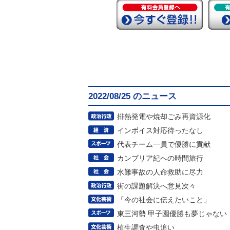
2022/08/25 のニュース
排熱発電や焼却ごみ再資源化
インボイス対応待ったなし
代表チーム一員で優勝に貢献
カンブリア紀への時間旅行
水難事故の人命救助に尽力
街の課題解決へ意見次々
「今の社会に伝えたいこと」
東三河勢 甲子園優勝も夢じゃない
植生調査や虫追い