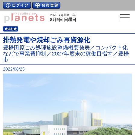
2026（令和8）年
8月9日 日曜日
排熱発電や焼却ごみ再資源化
豊橋田原ごみ処理施設整備概要発表／コンパクト化
などで事業費抑制／2027年度末の稼働目指す／豊橋
市
2022/08/25