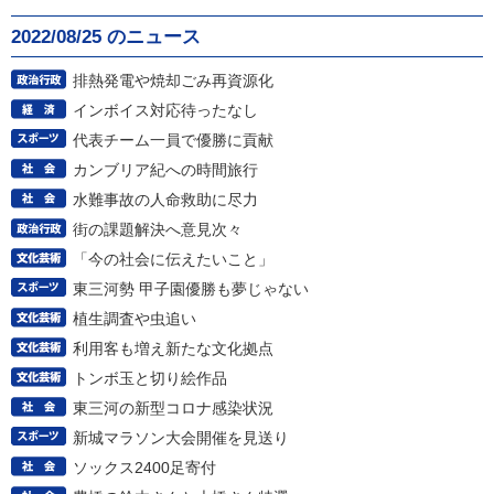
2022/08/25 のニュース
排熱発電や焼却ごみ再資源化
インボイス対応待ったなし
代表チーム一員で優勝に貢献
カンブリア紀への時間旅行
水難事故の人命救助に尽力
街の課題解決へ意見次々
「今の社会に伝えたいこと」
東三河勢 甲子園優勝も夢じゃない
植生調査や虫追い
利用客も増え新たな文化拠点
トンボ玉と切り絵作品
東三河の新型コロナ感染状況
新城マラソン大会開催を見送り
ソックス2400足寄付