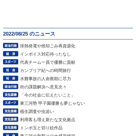
2022/08/25 のニュース
排熱発電や焼却ごみ再資源化
インボイス対応待ったなし
代表チーム一員で優勝に貢献
カンブリア紀への時間旅行
水難事故の人命救助に尽力
街の課題解決へ意見次々
「今の社会に伝えたいこと」
東三河勢 甲子園優勝も夢じゃない
植生調査や虫追い
利用客も増え新たな文化拠点
トンボ玉と切り絵作品