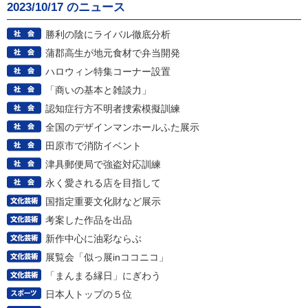
2023/10/17 のニュース
勝利の陰にライバル徹底分析
蒲郡高生が地元食材で弁当開発
ハロウィン特集コーナー設置
「商いの基本と雑談力」
認知症行方不明者捜索模擬訓練
全国のデザインマンホールふた展示
田原市で消防イベント
津具郵便局で強盗対応訓練
永く愛される店を目指して
国指定重要文化財など展示
考案した作品を出品
新作中心に油彩ならぶ
展覧会「似っ展inココニコ」
「まんまる縁日」にぎわう
日本人トップの５位