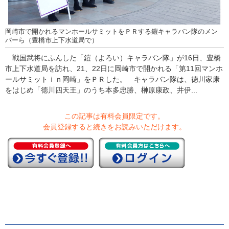
岡崎市で開かれるマンホールサミットをＰＲする鎧キャラバン隊のメン
バーら（豊橋市上下水道局で）
戦国武将にふんした「鎧（よろい）キャラバン隊」が16日、豊橋
市上下水道局を訪れ、21、22日に岡崎市で開かれる「第11回マンホ
ールサミットｉｎ岡崎」をＰＲした。 キャラバン隊は、徳川家康
をはじめ「徳川四天王」のうち本多忠勝、榊原康政、井伊...
この記事は有料会員限定です。
会員登録すると続きをお読みいただけます。