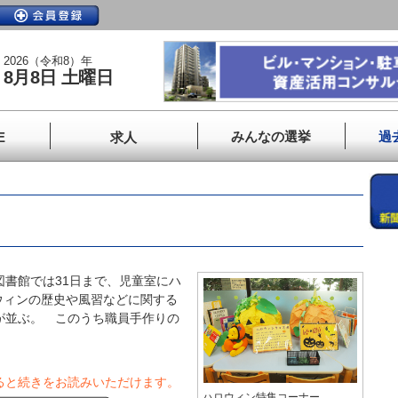
2026（令和8）年
8月8日 土曜日
みんなの選挙
過
E
求人
書館では31日まで、児童室にハ
ウィンの歴史や風習などに関する
が並ぶ。 このうち職員手作りの
ると続きをお読みいただけます。
ハロウィン特集コーナー