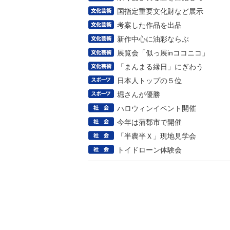
国指定重要文化財など展示
考案した作品を出品
新作中心に油彩ならぶ
展覧会「似っ展inココニコ」
「まんまる縁日」にぎわう
日本人トップの５位
堀さんが優勝
ハロウィンイベント開催
今年は蒲郡市で開催
「半農半Ｘ」現地見学会
トイドローン体験会