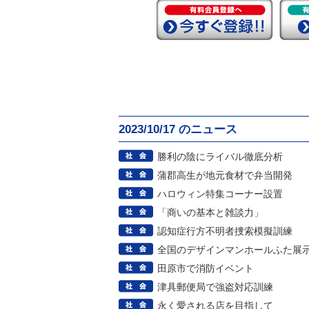
2023/10/17 のニュース
勝利の陰にライバル徹底分析
蒲郡高生が地元食材で弁当開発
ハロウィン特集コーナー設置
「商いの基本と雑談力」
認知症行方不明者捜索模擬訓練
全国のデザインマンホールふた展
田原市で消防イベント
津具郵便局で強盗対応訓練
永く愛される店を目指して