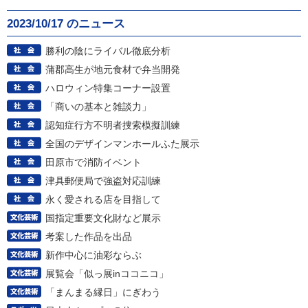
2023/10/17 のニュース
勝利の陰にライバル徹底分析
蒲郡高生が地元食材で弁当開発
ハロウィン特集コーナー設置
「商いの基本と雑談力」
認知症行方不明者捜索模擬訓練
全国のデザインマンホールふた展示
田原市で消防イベント
津具郵便局で強盗対応訓練
永く愛される店を目指して
国指定重要文化財など展示
考案した作品を出品
新作中心に油彩ならぶ
展覧会「似っ展inココニコ」
「まんまる縁日」にぎわう