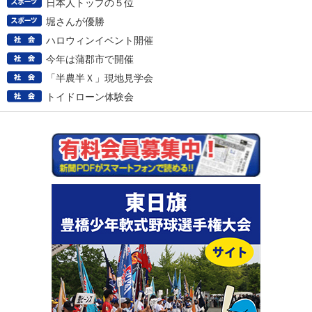
日本人トップの５位
堀さんが優勝
ハロウィンイベント開催
今年は蒲郡市で開催
「半農半Ｘ」現地見学会
トイドローン体験会