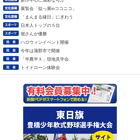
新作中心に油彩ならぶ
展覧会「似っ展inココニコ」
「まんまる縁日」にぎわう
日本人トップの５位
堀さんが優勝
ハロウィンイベント開催
今年は蒲郡市で開催
「半農半Ｘ」現地見学会
トイドローン体験会