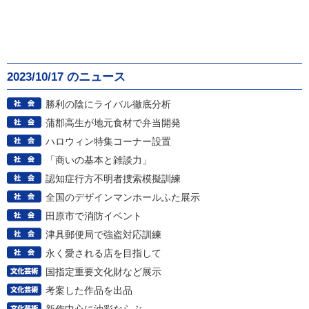
2023/10/17 のニュース
勝利の陰にライバル徹底分析
蒲郡高生が地元食材で弁当開発
ハロウィン特集コーナー設置
「商いの基本と雑談力」
認知症行方不明者捜索模擬訓練
全国のデザインマンホールふた展示
田原市で消防イベント
津具郵便局で強盗対応訓練
永く愛される店を目指して
国指定重要文化財など展示
考案した作品を出品