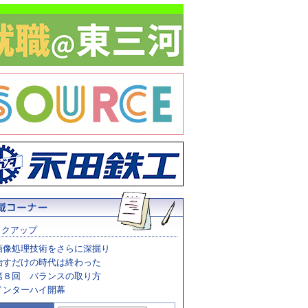
ックアップ
画像処理技術をさらに深掘り
治すだけの時代は終わった
第８回 バランスの取り方
インターハイ開幕