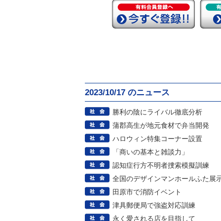
2023/10/17 のニュース
勝利の陰にライバル徹底分析
蒲郡高生が地元食材で弁当開発
ハロウィン特集コーナー設置
「商いの基本と雑談力」
認知症行方不明者捜索模擬訓練
全国のデザインマンホールふた展
田原市で消防イベント
津具郵便局で強盗対応訓練
永く愛される店を目指して