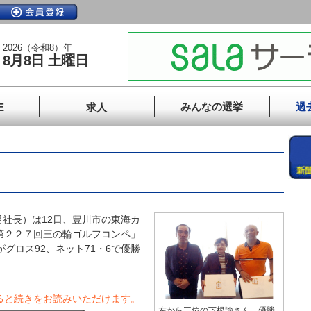
2026（令和8）年
8月8日 土曜日
みんなの選挙
過
E
求人
社長）は12日、豊川市の東海カ
第２２７回三の輪ゴルフコンペ」
がグロス92、ネット71・6で優勝
ると続きをお読みいただけます。
左から三位の下根諭さん、優勝