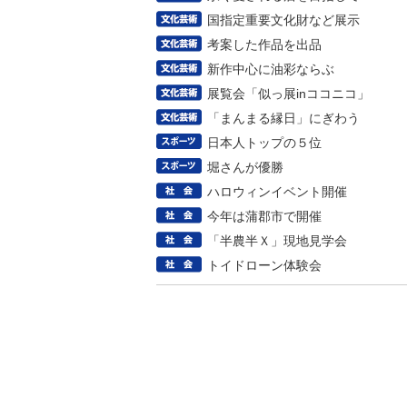
国指定重要文化財など展示
考案した作品を出品
新作中心に油彩ならぶ
展覧会「似っ展inココニコ」
「まんまる縁日」にぎわう
日本人トップの５位
堀さんが優勝
ハロウィンイベント開催
今年は蒲郡市で開催
「半農半Ｘ」現地見学会
トイドローン体験会