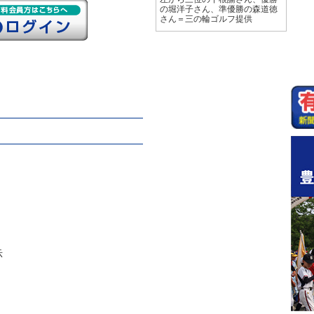
の堀洋子さん、準優勝の森道徳
さん＝三の輪ゴルフ提供
示