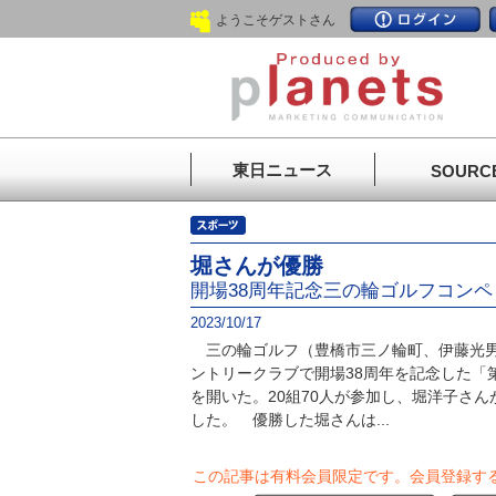
ようこそゲストさん
東日ニュース
SOURC
堀さんが優勝
開場38周年記念三の輪ゴルフコンペ
2023/10/17
三の輪ゴルフ（豊橋市三ノ輪町、伊藤光男
ントリークラブで開場38周年を記念した「
を開いた。20組70人が参加し、堀洋子さん
した。 優勝した堀さんは...
この記事は有料会員限定です。
会員登録す