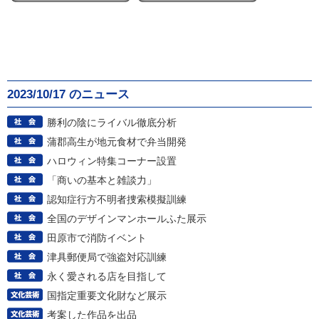
2023/10/17 のニュース
勝利の陰にライバル徹底分析
蒲郡高生が地元食材で弁当開発
ハロウィン特集コーナー設置
「商いの基本と雑談力」
認知症行方不明者捜索模擬訓練
全国のデザインマンホールふた展示
田原市で消防イベント
津具郵便局で強盗対応訓練
永く愛される店を目指して
国指定重要文化財など展示
考案した作品を出品