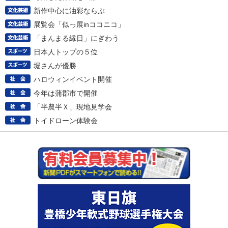
新作中心に油彩ならぶ
展覧会「似っ展inココニコ」
「まんまる縁日」にぎわう
日本人トップの５位
堀さんが優勝
ハロウィンイベント開催
今年は蒲郡市で開催
「半農半Ｘ」現地見学会
トイドローン体験会