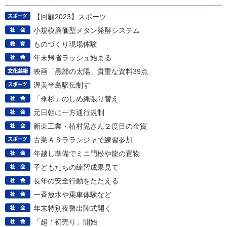
【回顧2023】スポーツ
小規模廉価型メタン発酵システム
ものづくり現場体験
年末帰省ラッシュ始まる
映画「黒部の太陽」貴重な資料39点
渥美半島駅伝制す
「傘杉」のしめ縄張り替え
元日朝に一方通行規制
新東工業・植村晃さん２度目の金賞
古巣ＡＳラランジャで練習参加
年越し準備でミニ門松や龍の置物
子どもたちの練習成果見て
長年の安全行動をたたえる
一斉放水や乗車体験など
年末特別夜警出陣式開く
「超！初売り」開始