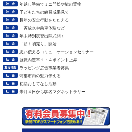
年越し準備でミニ門松や龍の置物
子どもたちの練習成果見て
長年の安全行動をたたえる
一斉放水や乗車体験など
年末特別夜警出陣式開く
「超！初売り」開始
思い伝えるコミュニケーションセミナー
就職内定率１・４ポイント上昇
ラッピング広告事業者募集
蒲郡市内の魅力伝える
初詣おもてなし活動
来月４日から駅名マグネットラリー