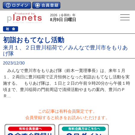
2026（令和8）年
8月9日 日曜日
初詣おもてなし活動
来月１、２日豊川稲荷で／みんなで豊川市をもりあ
げ隊
2023/12/30
みんなで豊川市をもりあげ隊（鈴木一寛理事長）は、来年１月
１、２両日に豊川稲荷で正月恒例となった初詣おもてなし活動を実
施する。 もりあげ隊は、１日と２日の午前９時20分から午後１時
頃まで、豊川稲荷の門前周辺で清掃活動やまちの案内、豊川のＰ
Ｒ...
この記事は有料会員限定です。
会員登録すると続きをお読みいただけます。