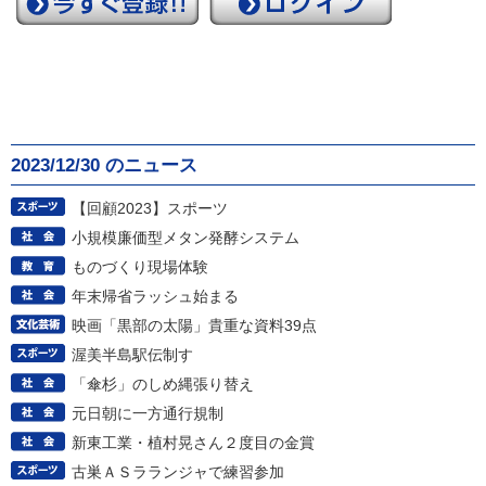
2023/12/30 のニュース
【回顧2023】スポーツ
小規模廉価型メタン発酵システム
ものづくり現場体験
年末帰省ラッシュ始まる
映画「黒部の太陽」貴重な資料39点
渥美半島駅伝制す
「傘杉」のしめ縄張り替え
元日朝に一方通行規制
新東工業・植村晃さん２度目の金賞
古巣ＡＳラランジャで練習参加