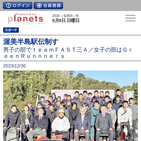
2026（令和8）年
8月9日 日曜日
渥美半島駅伝制す
男子の部でｔｅａｍＦＡＳＴ三Ａ／女子の部はＧｒ
ｅｅｎＲｕｎｎｎｅｒｓ
2023/12/30