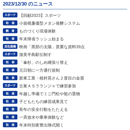
2023/12/30 のニュース
【回顧2023】スポーツ
小規模廉価型メタン発酵システム
ものづくり現場体験
年末帰省ラッシュ始まる
映画「黒部の太陽」貴重な資料39点
渥美半島駅伝制す
「傘杉」のしめ縄張り替え
元日朝に一方通行規制
新東工業・植村晃さん２度目の金賞
古巣ＡＳラランジャで練習参加
年越し準備でミニ門松や龍の置物
子どもたちの練習成果見て
長年の安全行動をたたえる
一斉放水や乗車体験など
年末特別夜警出陣式開く