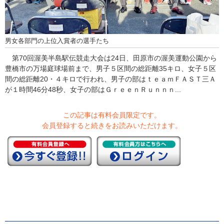
男女各部門の上位入賞者の選手たち
第70回渥美半島駅伝競走大会は24日、田原市の渥美運動公園から
豊橋市の万場庭球場前まで、男子５区間の総距離35キロ、女子５区
間の総距離20・４キロで行われ、男子の部はｔｅａｍＦＡＳＴ三Ａ
が１時間46分48秒、女子の部はＧｒｅｅｎＲｕｎｎｎ...
この記事は有料会員限定です。
会員登録すると続きをお読みいただけます。