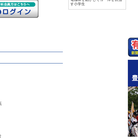
す小学生
点
賞