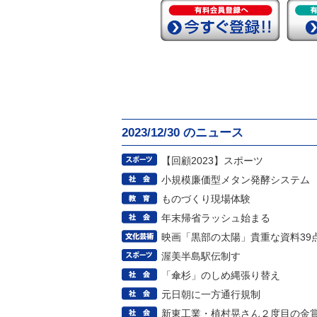
2023/12/30 のニュース
【回顧2023】スポーツ
小規模廉価型メタン発酵システム
ものづくり現場体験
年末帰省ラッシュ始まる
映画「黒部の太陽」貴重な資料39
渥美半島駅伝制す
「傘杉」のしめ縄張り替え
元日朝に一方通行規制
新東工業・植村晃さん２度目の金