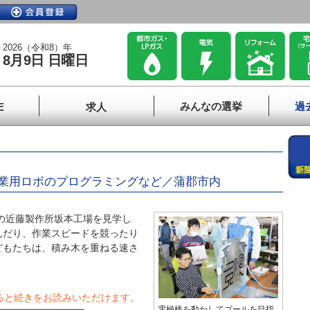
2026（令和8）年
8月9日 日曜日
みんなの選挙
過
E
求人
業用ロボのプログラミングなど／蒲郡市内
の近藤製作所坂本工場を見学し
んだり、作業スピードを競ったり
どもたちは、積み木を重ねる速さ
ると続きをお読みいただけます。
電極棒を動かしてゴールを目指