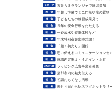
古巣ＡＳラランジャで練習参加
年越し準備でミニ門松や龍の置物
子どもたちの練習成果見て
長年の安全行動をたたえる
一斉放水や乗車体験など
年末特別夜警出陣式開く
「超！初売り」開始
思い伝えるコミュニケーションセ
就職内定率１・４ポイント上昇
ラッピング広告事業者募集
蒲郡市内の魅力伝える
初詣おもてなし活動
来月４日から駅名マグネットラリ