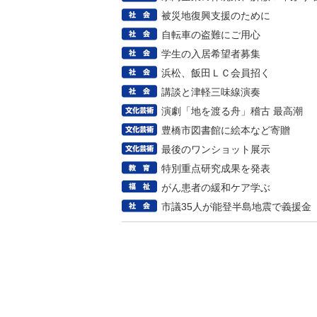
被災地復興支援のために
自転車の盗難にご用心
学生の入居希望者募集
浜松、飯田ＬＣ会員招く
講談と津軽三味線演奏
演劇「地を渡る舟」稽古 最高潮
豊橋市図書館に絵本など寄贈
最後のワンショット展示
特別重点研究成果を発表
がん患者の緩和ケア学ぶ
市議35人が能登半島地震で義援金