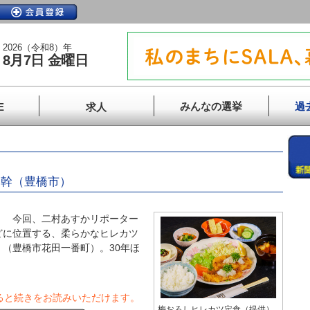
2026（令和8）年
8月7日 金曜日
みんなの選挙
過
E
求人
 幹（豊橋市）
】 今回、二村あすかリポーター
どに位置する、柔らかなヒレカツ
（豊橋市花田一番町）。30年ほ
ると続きをお読みいただけます。
梅おろしヒレカツ定食（提供）