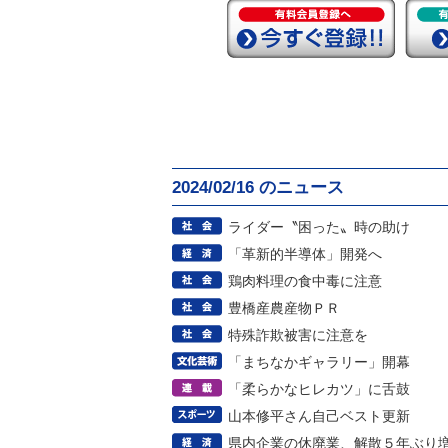
2024/02/16 のニュース
ライダー〝困った〟時の助け
「革新的半導体」開発へ
鶏肉料理の食中毒に注意
豊橋産農産物ＰＲ
特殊詐欺被害に注意を
「まちなかギャラリー」開幕
「柔らかなヒレカツ」に舌鼓
山本修平さん自己ベスト更新
県内企業の休廃業、解散５年ぶり