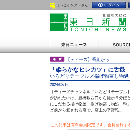
ようこそゲストさん
東日ニュース
SOURC
【ティーズ】番組から
「柔らかなヒレカツ」に舌鼓
いろどりテーブル／揚げ物蒸し物処
2024/02/16
【ティーズチャンネル／いろどりテーブル
が訪れたのは、豊橋駅西口から徒歩５分ほ
にこだわる揚げ物屋「揚げ物蒸し物処 幹」
ど前から愛される店で、店主の平野雅...
この記事は有料会員限定です。
会員登録す