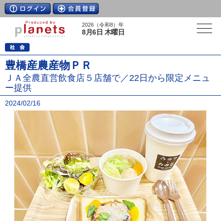
2026（令和8）年
8月6日 木曜日
豊橋産農産物ＰＲ
ＪＡ全農直営飲食店５店舗で／22日から限定メニュ
ー提供
2024/02/16