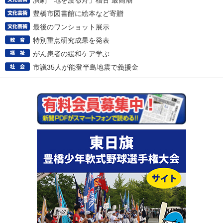
演劇「地を渡る舟」稽古 最高潮
豊橋市図書館に絵本など寄贈
最後のワンショット展示
特別重点研究成果を発表
がん患者の緩和ケア学ぶ
市議35人が能登半島地震で義援金