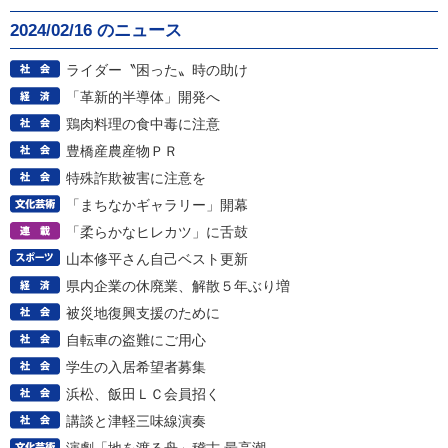
2024/02/16 のニュース
ライダー〝困った〟時の助け
「革新的半導体」開発へ
鶏肉料理の食中毒に注意
豊橋産農産物ＰＲ
特殊詐欺被害に注意を
「まちなかギャラリー」開幕
「柔らかなヒレカツ」に舌鼓
山本修平さん自己ベスト更新
県内企業の休廃業、解散５年ぶり増
被災地復興支援のために
自転車の盗難にご用心
学生の入居希望者募集
浜松、飯田ＬＣ会員招く
講談と津軽三味線演奏