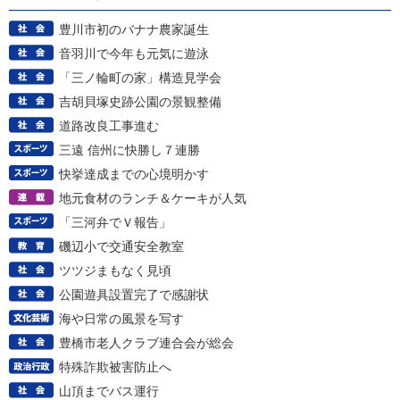
豊川市初のバナナ農家誕生
音羽川で今年も元気に遊泳
「三ノ輪町の家」構造見学会
吉胡貝塚史跡公園の景観整備
道路改良工事進む
三遠 信州に快勝し７連勝
快挙達成までの心境明かす
地元食材のランチ＆ケーキが人気
「三河弁でＶ報告」
磯辺小で交通安全教室
ツツジまもなく見頃
公園遊具設置完了で感謝状
海や日常の風景を写す
豊橋市老人クラブ連合会が総会
特殊詐欺被害防止へ
山頂までバス運行