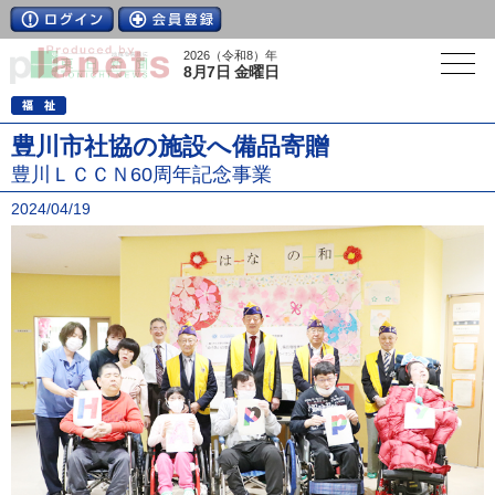
2026（令和8）年
8月7日 金曜日
豊川市社協の施設へ備品寄贈
豊川ＬＣＣＮ60周年記念事業
2024/04/19