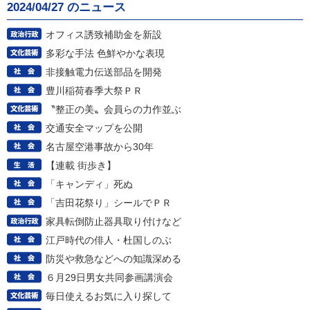
2024/04/27 のニュース
オフィス誘致補助金を新設
多彩な手法 色鮮やかな表現
非接触電力伝送部品を開発
豊川稲荷春季大祭ＰＲ
〝整正の美〟会員らの力作並ぶ
交通安全マップを公開
名古屋空港事故から30年
【連載 街歩き】
「キャンディ」死ぬ
「吉田花祭り」シールでＰＲ
家具転倒防止器具取り付けなど
江戸時代の俳人・杜国しのぶ
防災や救急などへの知識深める
６月29日男女共同参画講演会
毎日使えるお気に入り探して