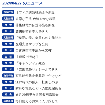
2024/04/27 のニュース
オフィス誘致補助金を新設
多彩な手法 色鮮やかな表現
非接触電力伝送部品を開発
豊川稲荷春季大祭ＰＲ
〝整正の美〟会員らの力作並ぶ
交通安全マップを公開
名古屋空港事故から30年
【連載 街歩き】
「キャンディ」死ぬ
「吉田花祭り」シールでＰＲ
家具転倒防止器具取り付けなど
江戸時代の俳人・杜国しのぶ
防災や救急などへの知識深める
６月29日男女共同参画講演会
毎日使えるお気に入り探して