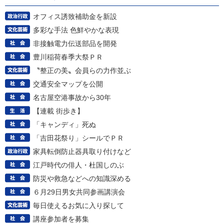
オフィス誘致補助金を新設
多彩な手法 色鮮やかな表現
非接触電力伝送部品を開発
豊川稲荷春季大祭ＰＲ
〝整正の美〟会員らの力作並ぶ
交通安全マップを公開
名古屋空港事故から30年
【連載 街歩き】
「キャンディ」死ぬ
「吉田花祭り」シールでＰＲ
家具転倒防止器具取り付けなど
江戸時代の俳人・杜国しのぶ
防災や救急などへの知識深める
６月29日男女共同参画講演会
毎日使えるお気に入り探して
講座参加者を募集