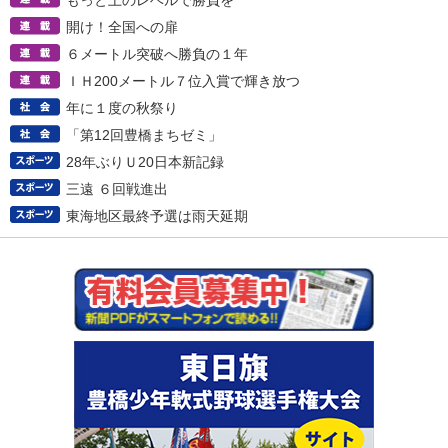
もっと上のレベルで勝負を
開け！全国への扉
６メートル突破へ勝負の１年
ＩＨ200メートル７位入賞で輝き放つ
年に１度の秋祭り
「第12回豊橋まちゼミ」
28年ぶりＵ20日本新記録
三遠 ６回戦進出
東海地区最終予選は雨天延期