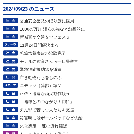
2024/09/23 のニュース
交通安全啓発のぼり旗に採用
1000の万灯 浦安の舞など幻想的に
新城署が交通安全フェスタ
11月24日開催決まる
乾燥培養表皮の治験完了
モデルの紫音さんら一日警察官
緊急消防援助隊を派遣
亡き動物たちをしのぶ
ニデック（蒲郡）準Ｖ
正確・迅速な消火動作競う
「地域とのつながり大切に」
えん罪で苦しむ人たちを支援
災害時に段ボールベッドなど供給
火災想定 一連の流れ確認