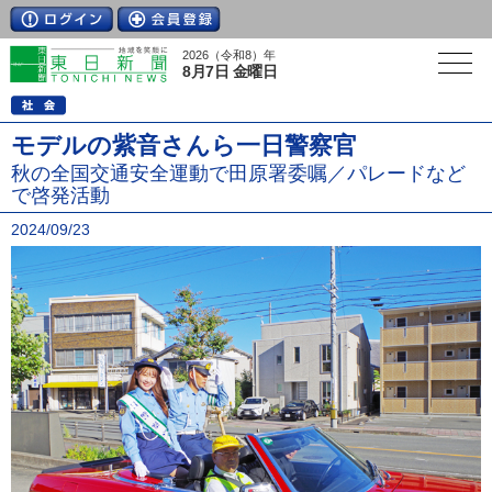
2026（令和8）年
8月7日 金曜日
モデルの紫音さんら一日警察官
秋の全国交通安全運動で田原署委嘱／パレードなど
で啓発活動
2024/09/23