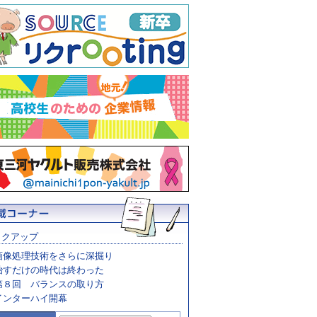
ックアップ
画像処理技術をさらに深掘り
治すだけの時代は終わった
第８回 バランスの取り方
インターハイ開幕