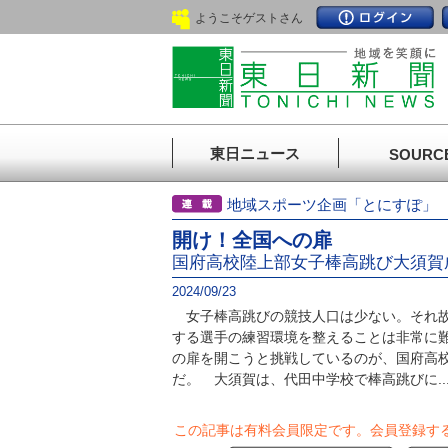
ようこそゲストさん
東日ニュース
SOURC
地域スポーツ企画「とにすぽ
開け！全国への扉
国府高校陸上部女子棒高跳び大須賀
2024/09/23
女子棒高跳びの競技人口は少ない。それ故
する選手の練習環境を整えることは非常に
の扉を開こうと挑戦しているのが、国府高
だ。 大須賀は、代田中学校で棒高跳びに..
この記事は有料会員限定です。
会員登録す