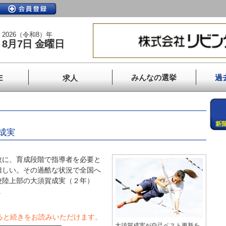
2026（令和8）年
8月7日 金曜日
みんなの選挙
過
E
求人
」
成実
に、育成段階で指導者を必要と
難しい。その過酷な状況で全国へ
校陸上部の大須賀成実（２年）
.
ると続きをお読みいただけます。
大須賀成実が自己ベスト更新を