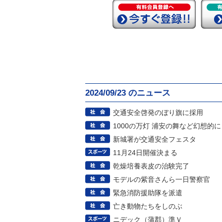
2024/09/23 のニュース
交通安全啓発のぼり旗に採用
1000の万灯 浦安の舞など幻想的に
新城署が交通安全フェスタ
11月24日開催決まる
乾燥培養表皮の治験完了
モデルの紫音さんら一日警察官
緊急消防援助隊を派遣
亡き動物たちをしのぶ
ニデック（蒲郡）準Ｖ