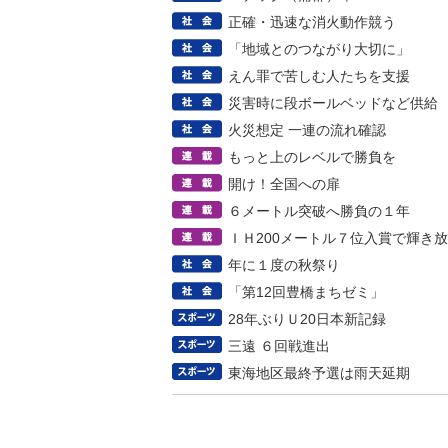
正確・迅速な消火動作競う
「地域とのつながり大切に」
えん罪で苦しむ人たちを支援
災害時に段ボールベッドなど供給
火災想定 一連の流れ確認
もっと上のレベルで勝負を
開け！全国への扉
６メートル突破へ勝負の１年
ＩＨ200メートル７位入賞で輝き
年に１度の秋祭り
「第12回豊橋まちゼミ」
28年ぶりＵ20日本新記録
三遠 ６回戦進出
東海地区最終予選は雨天延期