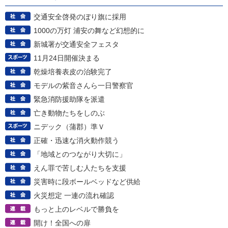
交通安全啓発のぼり旗に採用
1000の万灯 浦安の舞など幻想的に
新城署が交通安全フェスタ
11月24日開催決まる
乾燥培養表皮の治験完了
モデルの紫音さんら一日警察官
緊急消防援助隊を派遣
亡き動物たちをしのぶ
ニデック（蒲郡）準Ｖ
正確・迅速な消火動作競う
「地域とのつながり大切に」
えん罪で苦しむ人たちを支援
災害時に段ボールベッドなど供給
火災想定 一連の流れ確認
もっと上のレベルで勝負を
開け！全国への扉