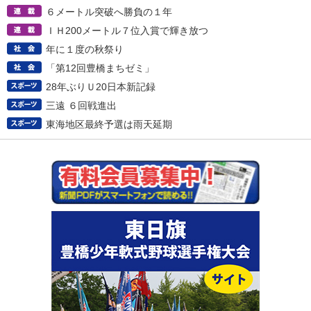
６メートル突破へ勝負の１年
ＩＨ200メートル７位入賞で輝き放つ
年に１度の秋祭り
「第12回豊橋まちゼミ」
28年ぶりＵ20日本新記録
三遠 ６回戦進出
東海地区最終予選は雨天延期