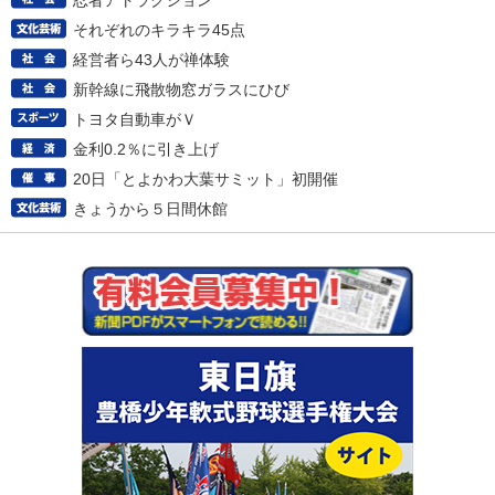
忍者アトラクション
それぞれのキラキラ45点
経営者ら43人が禅体験
新幹線に飛散物窓ガラスにひび
トヨタ自動車がＶ
金利0.2％に引き上げ
20日「とよかわ大葉サミット」初開催
きょうから５日間休館