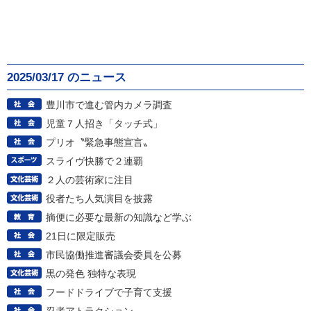
2025/03/17 のニュース
豊川市で進む管内カメラ調査
児童７人招き「タッチ式」
プリオ〝緊急事態宣言〟
スライヴ快勝で２連覇
２人の芸術家に注目
役者たち人気演目を披露
摘便に必要な最新の知識など学ぶ
21日に限定販売
市民協働推進審議会委員を公募
黒の発色 独特な表現
フードドライブで子育て支援