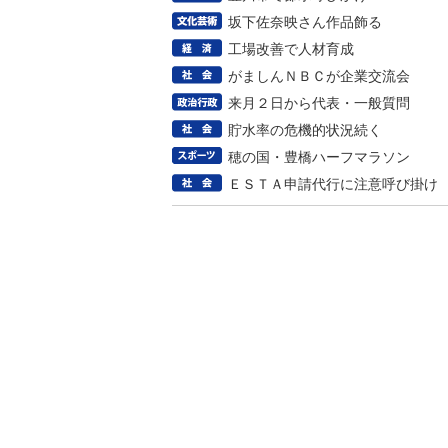
坂下佐奈映さん作品飾る
工場改善で人材育成
がましんＮＢＣが企業交流会
来月２日から代表・一般質問
貯水率の危機的状況続く
穂の国・豊橋ハーフマラソン
ＥＳＴＡ申請代行に注意呼び掛け