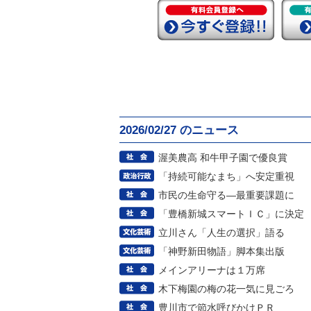
2026/02/27 のニュース
渥美農高 和牛甲子園で優良賞
「持続可能なまち」へ安定重視
市民の生命守る―最重要課題に
「豊橋新城スマートＩＣ」に決定
立川さん「人生の選択」語る
「神野新田物語」脚本集出版
メインアリーナは１万席
木下梅園の梅の花一気に見ごろ
豊川市で節水呼びかけＰＲ