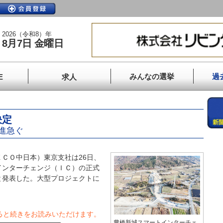
2026（令和8）年
8月7日 金曜日
みんなの選挙
過
E
求人
決定
進急ぐ
ＣＯ中日本）東京支社は26日、
インターチェンジ（ＩＣ）の正式
と発表した。大型プロジェクトに
ると続きをお読みいただけます。
豊橋新城スマートインターチェ