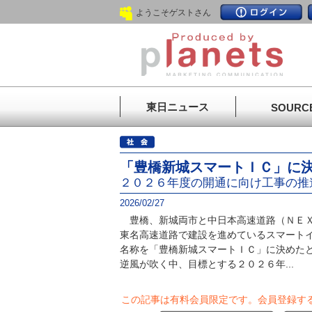
ようこそゲストさん
東日ニュース
SOURC
「豊橋新城スマートＩＣ」に
２０２６年度の開通に向け工事の推
2026/02/27
豊橋、新城両市と中日本高速道路（ＮＥＸ
東名高速道路で建設を進めているスマート
名称を「豊橋新城スマートＩＣ」に決めた
逆風が吹く中、目標とする２０２６年...
この記事は有料会員限定です。
会員登録す