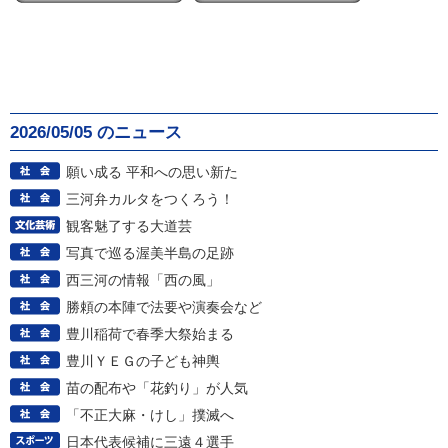
2026/05/05 のニュース
願い成る 平和への思い新た
三河弁カルタをつくろう！
観客魅了する大道芸
写真で巡る渥美半島の足跡
西三河の情報「西の風」
勝頼の本陣で法要や演奏会など
豊川稲荷で春季大祭始まる
豊川ＹＥＧの子ども神輿
苗の配布や「花釣り」が人気
「不正大麻・けし」撲滅へ
日本代表候補に三遠４選手