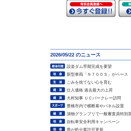
2026/05/22 のニュース
設楽ダム早期完成を要望
新型車両「Ｎ７００Ｓ」がベース
ごみを捨てない心を育む
仕入価格 過去最大の上昇
大村知事 ＵＣバークレー訪問
豊橋市内で横断幕やパネル設置
漬物グランプリで一般審査員特別
自転車安全利用キャンペーン
県が処分業許可更新