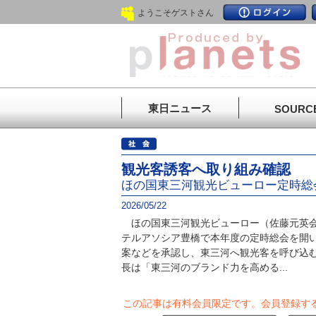
ようこそゲストさん
東日ニュース
SOURC
観光客誘客へ取り組み確認
ほの国東三河観光ビューロー定時総
2026/05/22
ほの国東三河観光ビューロー（佐藤元英会
テルアソシア豊橋で本年度の定時総会を開い
案などを承認し、東三河へ観光客を呼び込
長は「東三河のブランド力を高める...
この記事は有料会員限定です。
会員登録す