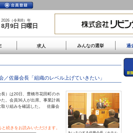
2026（令和8）年
8月9日 日曜日
みんなの選挙
過
E
求人
会／佐藤会長「組織のレベル上げていきたい」
長）は20日、豊橋市花田町のホ
た。会員36人が出席。事業計画
む取り組みを確認した。 佐藤会
ると続きをお読みいただけます。
あいさつする佐藤会長（ホテル