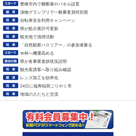
豊橋市内で横断幕やパネル設置
漬物グランプリで一般審査員特別賞
自転車安全利用キャンペーン
県が処分業許可更新
観光地で清掃活動
「自然観察バスツアー」の参加者募る
Ｗ杯へ機運高める
県が各事業進捗状況説明
観光客誘客へ取り組み確認
レンズ加工を効率化
24日に福寿稲荷ごりやく市
地域の人たちと交流