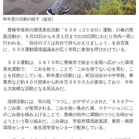
昨年度の活動の様子（提供）
豊橋市発祥の環境美化活動「５３０（ゴミゼロ）運動」の春の実
践活動が、５月23日から６月１日までの10日間にわたり市内一斉に
行われる。「自分のゴミは自分で持ちかえりましょう」を合言葉
に、５３０運動環境協議会が広く市民に参加を呼びかけている。
５３０運動は、１９７５年に豊橋市で始まり全国へ広がった環境
美化運動で、「ごみを拾う」ことで「ごみを捨てない心を育む」こ
とを目的としている。昨年度の活動には、町自治会や小中学校、事
業所など約４００団体から約８万３０００人が参加しており、今年
も大規模な活動となる見込みだ。
清掃活動には、市の花「つつじ」がデザインされた「５３０アー
トごみ袋」が使用される。ごみを拾い集めた後、ステーションにこ
のごみ袋を積み上げることで、豊橋の街中に満開のつつじを咲かせ
ようという取り組みだ。ごみ袋は、市役所環境政策課、東部・南部
環境センター、各生涯学習センターで配布している。