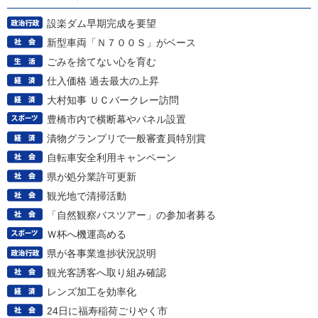
設楽ダム早期完成を要望
新型車両「Ｎ７００Ｓ」がベース
ごみを捨てない心を育む
仕入価格 過去最大の上昇
大村知事 ＵＣバークレー訪問
豊橋市内で横断幕やパネル設置
漬物グランプリで一般審査員特別賞
自転車安全利用キャンペーン
県が処分業許可更新
観光地で清掃活動
「自然観察バスツアー」の参加者募る
Ｗ杯へ機運高める
県が各事業進捗状況説明
観光客誘客へ取り組み確認
レンズ加工を効率化
24日に福寿稲荷ごりやく市