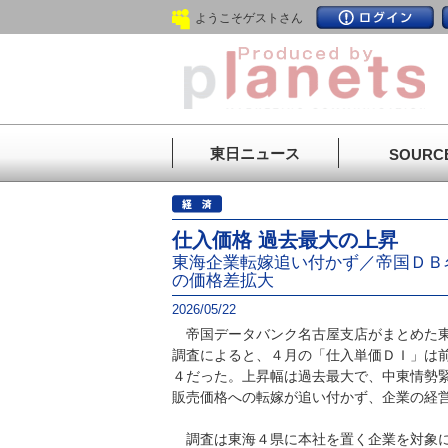
ようこそゲストさん
東日ニュース
SOURC
仕入価格 過去最大の上昇
東海企業転嫁追い付かず／帝国ＤＢ
の価格差拡大
2026/05/22
帝国データバンク名古屋支店がまとめた東
調査によると、４月の「仕入単価ＤＩ」は前
４だった。上昇幅は過去最大で、中東情勢
販売価格への転嫁が追い付かず、企業の経
調査は東海４県に本社を置く企業を対象に