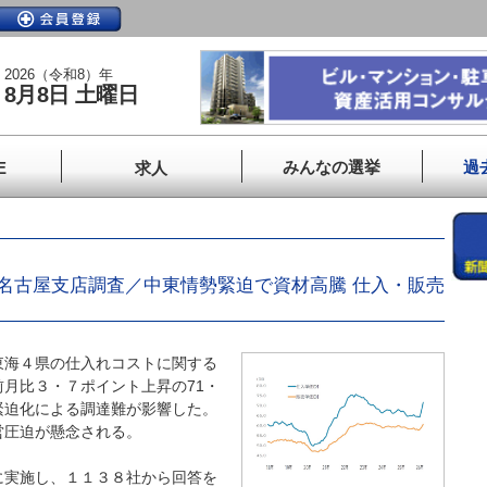
2026（令和8）年
8月8日 土曜日
みんなの選挙
過
E
求人
名古屋支店調査／中東情勢緊迫で資材高騰 仕入・販売
海４県の仕入れコストに関する
月比３・７ポイント上昇の71・
緊迫化による調達難が影響した。
営圧迫が懸念される。
実施し、１１３８社から回答を