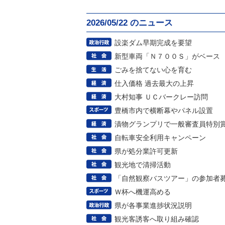
2026/05/22 のニュース
設楽ダム早期完成を要望
新型車両「Ｎ７００Ｓ」がベース
ごみを捨てない心を育む
仕入価格 過去最大の上昇
大村知事 ＵＣバークレー訪問
豊橋市内で横断幕やパネル設置
漬物グランプリで一般審査員特別
自転車安全利用キャンペーン
県が処分業許可更新
観光地で清掃活動
「自然観察バスツアー」の参加者
Ｗ杯へ機運高める
県が各事業進捗状況説明
観光客誘客へ取り組み確認