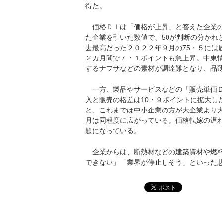
得た。
価格ＤＩは「価格が上昇」と答えた企業の
た企業を引いた数値で、50が判断の分かれ
去最高だった２０２２年９月の75・５には
２カ月間で７・１ポイントも急上昇。中東
するナフサなどの素材が調達難となり、品
一方、製品やサービスなどの「販売単価Ｄ
入と販売の格差は10・９ポイントに拡大し
と、これまでは中小企業の方が大企業より
月は同程度に広がっている。価格転嫁の遅
題になっている。
企業からは、断熱材などの建築資材や燃料
できない」「業界が停止しそう」といった