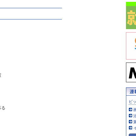
賞
ピ
募る