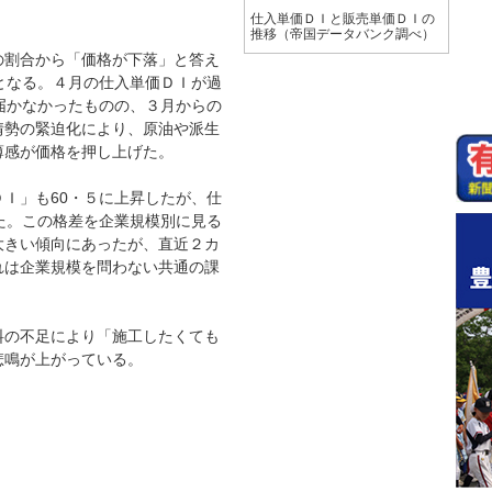
仕入単価ＤＩと販売単価ＤＩの
推移（帝国データバンク調べ）
割合から「価格が下落」と答え
となる。４月の仕入単価ＤＩが過
届かなかったものの、３月からの
情勢の緊迫化により、原油や派生
薄感が価格を押し上げた。
Ｉ」も60・５に上昇したが、仕
た。この格差を企業規模別に見る
大きい傾向にあったが、直近２カ
れは企業規模を問わない共通の課
の不足により「施工したくても
悲鳴が上がっている。