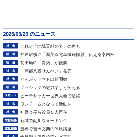
2026/05/26 のニュース
これぞ「地域貢献の姿」の声も
神戸駅横に「渥美線電車機銃掃射」伝える案内板
初出場の「青菊」が優勝
「蒲郡八景せんべい」発売
とんがりトマト出荷開始
クラシックの魅力楽しく伝える
ビーチサッカー世界大会で活躍
ワンチームとなって活動を
神野会長ら役員５人再任
新城で副川ウォーキング
豊橋で吉田文楽の体験講座