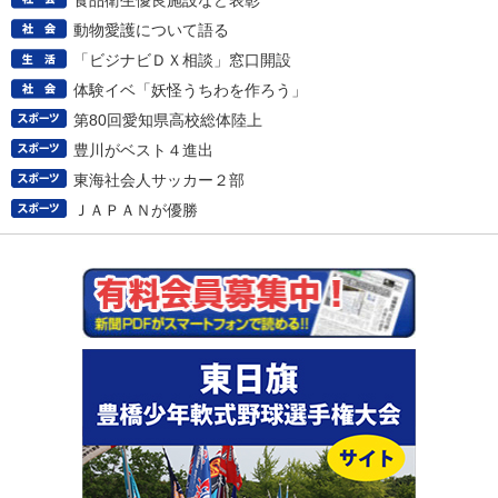
食品衛生優良施設など表彰
動物愛護について語る
「ビジナビＤＸ相談」窓口開設
体験イベ「妖怪うちわを作ろう」
第80回愛知県高校総体陸上
豊川がベスト４進出
東海社会人サッカー２部
ＪＡＰＡＮが優勝