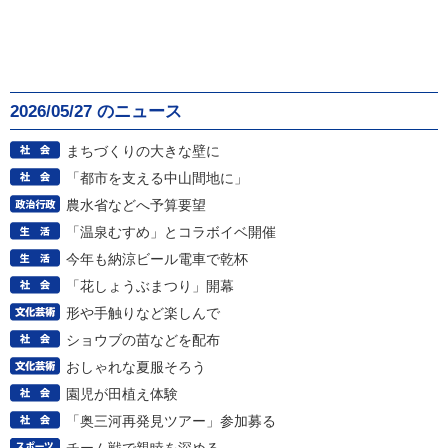
2026/05/27 のニュース
まちづくりの大きな壁に
「都市を支える中山間地に」
農水省などへ予算要望
「温泉むすめ」とコラボイベ開催
今年も納涼ビール電車で乾杯
「花しょうぶまつり」開幕
形や手触りなど楽しんで
ショウブの苗などを配布
おしゃれな夏服そろう
園児が田植え体験
「奥三河再発見ツアー」参加募る