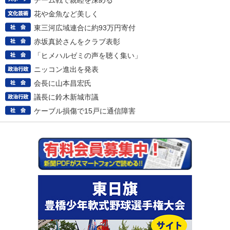
チーム戦で親睦を深める
花や金魚など美しく
東三河広域連合に約93万円寄付
赤坂真於さんをクラブ表彰
「ヒメハルゼミの声を聴く集い」
ニッコン進出を発表
会長に山本昌宏氏
議長に鈴木新城市議
ケーブル損傷で15戸に通信障害